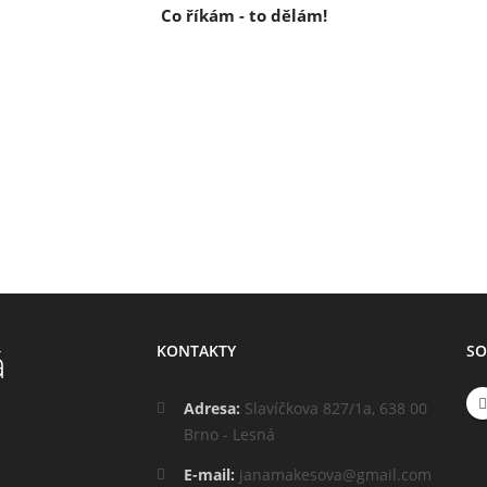
Co říkám - to dělám!
KONTAKTY
SO
Adresa:
Slavíčkova 827/1a, 638 00
Brno - Lesná
E-mail:
janamakesova@gmail.com