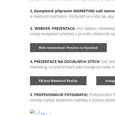
2. Kompletně připravím MARKETING vaší nemov
a realitních portálech. Postarám se o vše tak, ab
3. WEBOVÁ PREZENTACE:
Pro každou nemovitost
získají komplexní přehled a já mohu efektivně zvýš
Web nemovitosti: Penzion na Vysočině
4.
PREZENTACE NA SOCIÁLNÍCH SÍTÍCH:
Své nemo
marketing na platformách jako Instagram nebo Fac
FB Jana Makešová Reality
Instag
5
.
PROFESIONÁLNÍ FOTOGRAFIE:
Profesionální f
snímky zvyšují atraktivitu nabídky a mohou výrazn