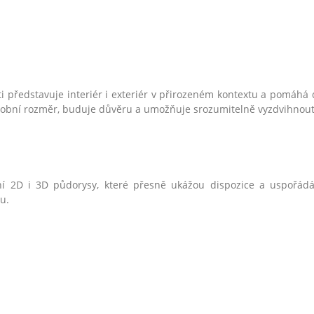
i představuje interiér i exteriér v přirozeném kontextu a pomáhá di
sobní rozměr, buduje důvěru a umožňuje srozumitelně vyzdvihnout 
í 2D i 3D půdorysy, které přesně ukážou dispozice a uspořádán
u.