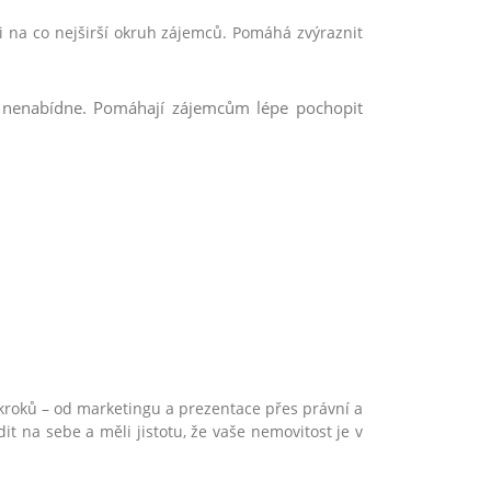
ji na co nejširší okruh zájemců. Pomáhá zvýraznit
fie nenabídne. Pomáhají zájemcům lépe pochopit
kroků – od marketingu a prezentace přes právní a
dit na sebe a měli jistotu, že vaše nemovitost je v