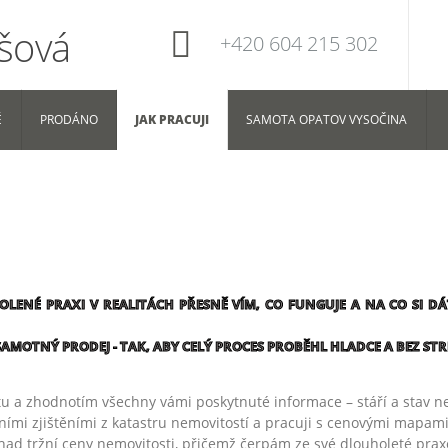
+420 604 215 302
Ě
PRODÁNO
JAK PRACUJI
SAMOTA OPATOV VYSOČINA
LENÉ PRAXI V REALITÁCH PŘESNĚ VÍM, CO FUNGUJE A NA CO SI DÁ
AMOTNÝ PRODEJ - TAK, ABY CELÝ PROCES PROBĚHL HLADCE A BEZ STR
u a zhodnotím všechny vámi poskytnuté informace – stáří a stav nem
astními zjištěními z katastru nemovitostí a pracuji s cenovými mapami
had tržní ceny nemovitosti, přičemž čerpám ze své dlouholeté praxe