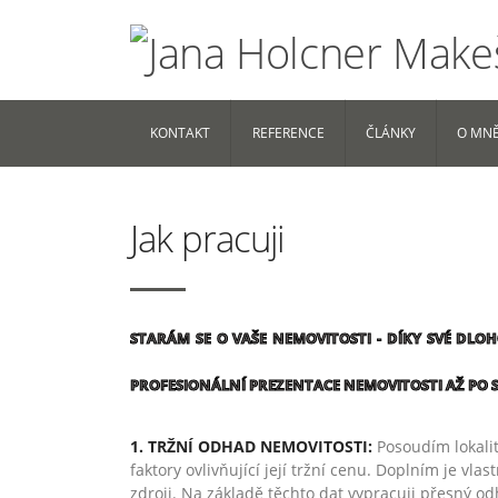
KONTAKT
REFERENCE
ČLÁNKY
O MN
Jak pracuji
STARÁM SE O VAŠE NEMOVITOSTI -
DÍKY SVÉ DLOHO
PROFESIONÁLNÍ PREZENTACE NEMOVITOSTI AŽ PO S
1. TRŽNÍ ODHAD NEMOVITOSTI:
Posoudím lokalit
faktory ovlivňující její tržní cenu. Doplním je vl
zdroji. Na základě těchto dat vypracuji přesný od