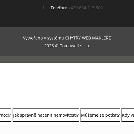
Telefon:
+420 604 215 302
Vytvořeno v systému
CHYTRÝ WEB MAKLÉŘE
2026 © Tomawell s.r.o.
moci?
Jak správně nacenit nemovitosti?
Můžeme se potkat?
Kdy v