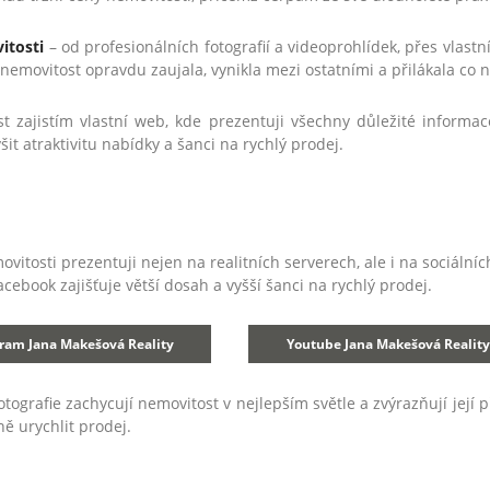
itosti
– od profesionálních fotografií a videoprohlídek, přes vlastn
y nemovitost opravdu zaujala, vynikla mezi ostatními a přilákala co 
 zajistím vlastní web, kde prezentuji všechny důležité informace
it atraktivitu nabídky a šanci na rychlý prodej.
vitosti prezentuji nejen na realitních serverech, ale i na sociální
ebook zajišťuje větší dosah a vyšší šanci na rychlý prodej.
ram Jana Makešová Reality
Youtube Jana Makešová Reality
otografie zachycují nemovitost v nejlepším světle a zvýrazňují její p
ě urychlit prodej.