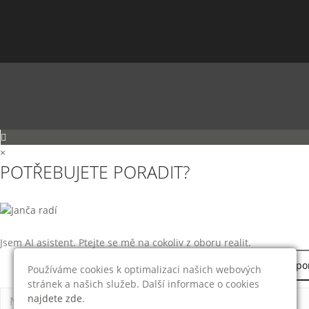
×
POTŘEBUJETE PORADIT?
Jsem AI asistent. Ptejte se mě na cokoliv z oboru realit.
Jak vám můžu po
Používáme cookies k optimalizaci našich webových
stránek a našich služeb. Další informace o cookies
najdete zde
.