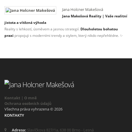
Jana Holcner Makešová
Jana Makešová Reality | Vaše realitní
jistota a vítězná výhoda
Reality s lehkostí, úsměvem a jasnou strategií.
Dlouholetou bohatou
praxi
propojuji s moderními trendy a stylem, který nikdo nepřehlédne. ✨
Kontakt
|
O mně
Ochrana osobních údajů
Všechna práva vyhrazena © 2026
KONTAKTY
Adresa:
Slavíčkova 827/1a, 638 00 Brno - Lesná