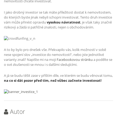
nemovitosti chcete investovat.
I jako drobný investor se tak máte příležitost dostat k nemovitostem,
do kterých byste jinak nebyli schopni investovat. Tento druh investice
vám může přinést opravdu
vysokou návratnost
, je však taky značně
rizikový a žádá si patřičné znalosti, nejen s obchodováním.
A to by bylo pro dnešek vše. Překvapilo vás, kolik možností v sobě
nese spojení slov „investice do nemovitostí“, nebo jste jednotlivé
varianty znali? Napište mi na moji
Facebookovou stránku
a podělte se
o své zkušenosti se mnou i s dalšími sledujícími.
A já se budu těšit zase v příštím díle, ve kterém se budu věnovat tomu,
na co si dát pozor před tím, než vůbec začnete investovat!
Autor