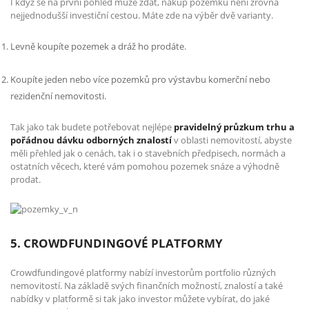
I když se na první pohled může zdát, nákup pozemků není zrovna
nejjednodušší investiční cestou. Máte zde na výběr dvě varianty.
Levně koupíte pozemek a dráž ho prodáte.
Koupíte jeden nebo více pozemků pro výstavbu komerční nebo
rezidenční nemovitosti.
Tak jako tak budete potřebovat nejlépe
pravidelný průzkum trhu a
pořádnou dávku odborných znalostí
v oblasti nemovitostí, abyste
měli přehled jak o cenách, tak i o stavebních předpisech, normách a
ostatních věcech, které vám pomohou pozemek snáze a výhodně
prodat.
5. CROWDFUNDINGOVÉ PLATFORMY
Crowdfundingové platformy nabízí investorům portfolio různých
nemovitostí. Na základě svých finančních možností, znalostí a také
nabídky v platformě si tak jako investor můžete vybírat, do jaké