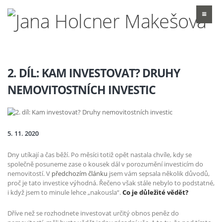
2. DÍL: KAM INVESTOVAT? DRUHY
NEMOVITOSTNÍCH INVESTIC
5. 11. 2020
Dny utíkají a čas běží. Po měsíci totiž opět nastala chvíle, kdy se
společně posuneme zase o kousek dál v porozumění investicím do
nemovitostí. V
předchozím článku
jsem vám sepsala několik důvodů,
proč je tato investice výhodná. Řečeno však stále nebylo to podstatné,
i když jsem to minule lehce „nakousla“.
Co je důležité vědět?
Dříve než se rozhodnete investovat určitý obnos peněz do