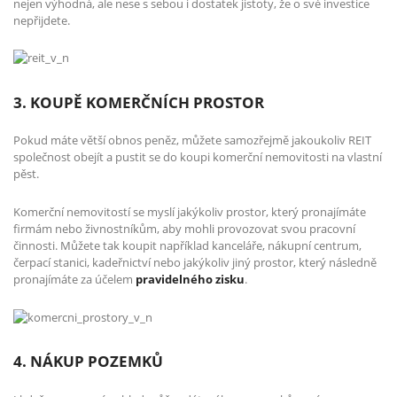
nejen výhodná, ale nese s sebou i dostatek jistoty, že o své investice
nepřijdete.
3. KOUPĚ KOMERČNÍCH PROSTOR
Pokud máte větší obnos peněz, můžete samozřejmě jakoukoliv REIT
společnost obejít a pustit se do koupi komerční nemovitosti na vlastní
pěst.
Komerční nemovitostí se myslí jakýkoliv prostor, který pronajímáte
firmám nebo živnostníkům, aby mohli provozovat svou pracovní
činnosti. Můžete tak koupit například kanceláře, nákupní centrum,
čerpací stanici, kadeřnictví nebo jakýkoliv jiný prostor, který následně
pronajímáte za účelem
pravidelného zisku
.
4. NÁKUP POZEMKŮ