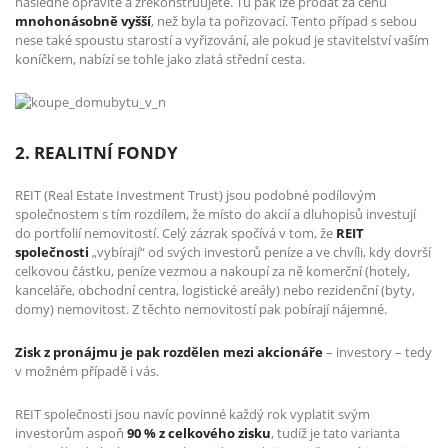
následně opravíte a zrekonstruujete. Tu pak lze prodat za cenu
mnohonásobně vyšší
, než byla ta pořizovací. Tento případ s sebou
nese také spoustu starostí a vyřizování, ale pokud je stavitelství vaším
koníčkem, nabízí se tohle jako zlatá střední cesta.
2. REALITNÍ FONDY
REIT (Real Estate Investment Trust) jsou podobné podílovým
společnostem s tím rozdílem, že místo do akcií a dluhopisů investují
do portfolií nemovitostí. Celý zázrak spočívá v tom, že
REIT
společnosti
„vybírají“ od svých investorů peníze a ve chvíli, kdy dovrší
celkovou částku, peníze vezmou a nakoupí za ně komerční (hotely,
kanceláře, obchodní centra, logistické areály) nebo rezidenční (byty,
domy) nemovitost. Z těchto nemovitostí pak pobírají nájemné.
Zisk z pronájmu je pak rozdělen mezi akcionáře
– investory – tedy
v možném případě i vás.
REIT společnosti jsou navíc povinné každý rok vyplatit svým
investorům aspoň
90 % z celkového zisku
, tudíž je tato varianta