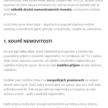
nemovitostí, měli byste vědět jednu zásadní věc. A to tu, že pod tímto
pojmem se toho skrývá mnohem víc, než se na první pohled zdá. Je
totiž
několik druhů nemovitostních investic
, se kterými můžete
pracovat.
A od toho jsme dnes tady – abychom si popsali všechny možné
varianty a zhodnotili jejich výhody a nevýhody. Usaďte se, začínáme!
1. KOUPĚ NEMOVITOSTI
Koupit
byt nebo dům
, který následně pronajmete a získáte tak
pravidelný příjem v podobě nájemného, to zní lákavě, že? To s sebou
však nese i spoustu starostí, od výběru vhodného nájemníka po
zajištění nutných oprav. Za to je však
stabilní příjem
docela dobrou
záplatou.
Vydělat pak můžete třeba i na
nevyužitých prostorech
ve vašem
domě nebo bytě. Stačí, když investujete do úprav, aby se v nich dalo
sofistikovaně žít. Pak už jen sehnat nájemníky a investice se vám
začnou vracet - opět v podobě nájemného.
Další cestou může být i koupě nemovitosti za nízkou cenu, kterou