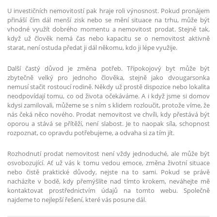
U investičních nemovitostí pak hraje roli výnosnost. Pokud pronájem
přináší čím dál menší zisk nebo se mění situace na trhu, může být
vhodné využít dobrého momentu a nemovitost prodat. Stejně tak,
když už člověk nemá čas nebo kapacitu se o nemovitost aktivně
starat, není ostuda předat ji dál někomu, kdo ji lépe využije.
Další častý důvod je změna potřeb. Třípokojový byt může být
zbytečně velký pro jednoho člověka, stejně jako dvougarsonka
nemusí stačit rostoucí rodině. Někdy už prostě dispozice nebo lokalita
neodpovídají tomu, co od života očekáváme. A i když jsme si domov
kdysi zamilovali, můžeme se s ním s klidem rozloučit, protože víme, že
nás čeká něco nového. Prodat nemovitost ve chvíli, kdy přestává být
oporou a stává se přítěží, není slabost. Je to naopak síla, schopnost
rozpoznat, co opravdu potřebujeme, a odvaha si za tím jít.
Rozhodnutí prodat nemovitost není vždy jednoduché, ale může být
osvobozující. Ať už vás k tomu vedou emoce, změna životní situace
nebo čistě praktické důvody, nejste na to sami. Pokud se právě
nacházíte v bodě, kdy přemýšlíte nad tímto krokem, neváhejte mě
kontaktovat prostřednictvím údajů na tomto webu. Společně
najdeme to nejlepší řešení, které vás posune dál.