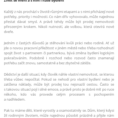
Život se mění a s ním i naše bydlení
Každý z nás prochází v životě různými etapami a s nimi přicházejí nové
potřeby, priority i možnosti. Co nám dřív vyhovovalo, může najednou
přestat dávat smysl. A právě tehdy může být prodej nemovitosti
přirozeným krokem. Nikoli nutností, ale volbou, která otevírá nové
dveře.
Jedním z častých důvodů je stěhování kvůli práci nebo rodině. Ať už
jde o novou pracovní příležitost v jiném městě nebo třeba rozhodnutí
spojit život s partnerem či partnerkou, bývá změna bydlení logickým
pokračováním. Podobně i rozchod nebo rozvod často znamenají
potřebu začít znovu, samostatně a bez zbytečné zátěže.
Dědictví je další situací, kdy člověk náhle vlastní nemovitost, se kterou
třeba vůbec nepočítal. Pokud se nehodí pro vlastní bydlení nebo je
zatížena náklady, může být prodej tou nejsnazší cestou. Často se
s takovou situací pojí i silné emoce, a právě proto je dobré mít po ruce
někoho, kdo vás provede celým procesem s pochopením
a nadhledem.
Pak tu máme děti, které vyrostly a osamostatnily se. Dům, který kdysi
žil rodinným životem, může najednou působit prázdně a přijde nám