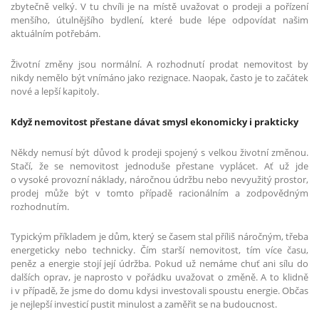
zbytečně velký. V tu chvíli je na místě uvažovat o prodeji a pořízení
menšího, útulnějšího bydlení, které bude lépe odpovídat našim
aktuálním potřebám.
Životní změny jsou normální. A rozhodnutí prodat nemovitost by
nikdy nemělo být vnímáno jako rezignace. Naopak, často je to začátek
nové a lepší kapitoly.
Když nemovitost přestane dávat smysl ekonomicky i prakticky
Někdy nemusí být důvod k prodeji spojený s velkou životní změnou.
Stačí, že se nemovitost jednoduše přestane vyplácet. Ať už jde
o vysoké provozní náklady, náročnou údržbu nebo nevyužitý prostor,
prodej může být v tomto případě racionálním a zodpovědným
rozhodnutím.
Typickým příkladem je dům, který se časem stal příliš náročným, třeba
energeticky nebo technicky. Čím starší nemovitost, tím více času,
peněz a energie stojí její údržba. Pokud už nemáme chuť ani sílu do
dalších oprav, je naprosto v pořádku uvažovat o změně. A to klidně
i v případě, že jsme do domu kdysi investovali spoustu energie. Občas
je nejlepší investicí pustit minulost a zaměřit se na budoucnost.