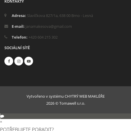
KONTAKTY
Adresa:
Slavíčkova 827/1a, 638 00 Brno - Lesná
E-mail:
janamakesova@gmail.com
Telefon:
+420 604 215 302
SOCIÁLNÍ SÍTĚ
Vytvořeno v systému
CHYTRÝ WEB MAKLÉŘE
2026 © Tomawell s.r.o.
×
POTŘEBUJETE PORADIT?