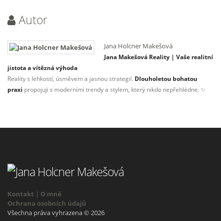
Autor
Jana Holcner Makešová
Jana Makešová Reality | Vaše realitní
jistota a vítězná výhoda
Reality s lehkostí, úsměvem a jasnou strategií.
Dlouholetou bohatou
praxi
propojuji s moderními trendy a stylem, který nikdo nepřehlédne. ✨
Kontakt
|
O mně
Ochrana osobních údajů
Všechna práva vyhrazena © 2026