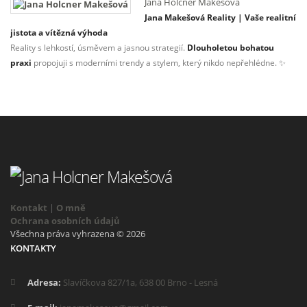
Jana Holcner Makešová
Jana Makešová Reality | Vaše realitní
jistota a vítězná výhoda
Reality s lehkostí, úsměvem a jasnou strategií.
Dlouholetou bohatou
praxi
propojuji s moderními trendy a stylem, který nikdo nepřehlédne. ✨
Kontakt
|
O mně
Ochrana osobních údajů
Všechna práva vyhrazena © 2026
KONTAKTY
Adresa:
Slavíčkova 827/1a, 638 00 Brno - Lesná