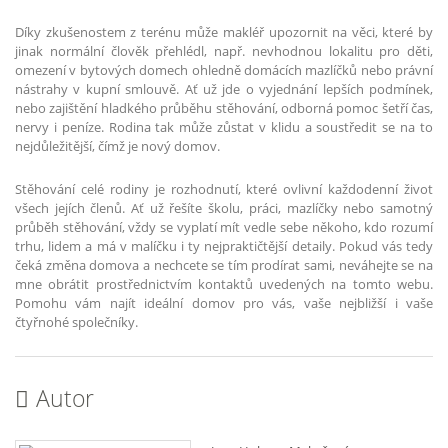
Díky zkušenostem z terénu může makléř upozornit na věci, které by
jinak normální člověk přehlédl, např. nevhodnou lokalitu pro děti,
omezení v bytových domech ohledně domácích mazlíčků nebo právní
nástrahy v kupní smlouvě. Ať už jde o vyjednání lepších podmínek,
nebo zajištění hladkého průběhu stěhování, odborná pomoc šetří čas,
nervy i peníze. Rodina tak může zůstat v klidu a soustředit se na to
nejdůležitější, čímž je nový domov.
Stěhování celé rodiny je rozhodnutí, které ovlivní každodenní život
všech jejích členů. Ať už řešíte školu, práci, mazlíčky nebo samotný
průběh stěhování, vždy se vyplatí mít vedle sebe někoho, kdo rozumí
trhu, lidem a má v malíčku i ty nejpraktičtější detaily. Pokud vás tedy
čeká změna domova a nechcete se tím prodírat sami, neváhejte se na
mne obrátit prostřednictvím kontaktů uvedených na tomto webu.
Pomohu vám najít ideální domov pro vás, vaše nejbližší i vaše
čtyřnohé společníky.
Autor