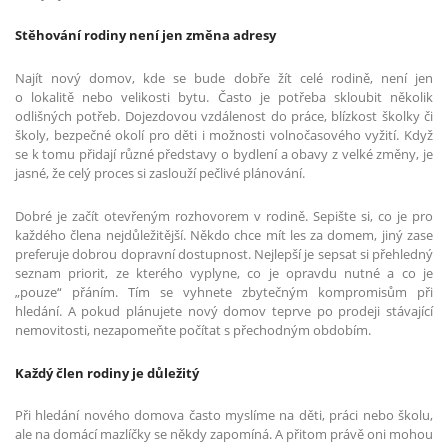
Stěhování rodiny není jen změna adresy
Najít nový domov, kde se bude dobře žít celé rodině, není jen
o lokalitě nebo velikosti bytu. Často je potřeba skloubit několik
odlišných potřeb. Dojezdovou vzdálenost do práce, blízkost školky či
školy, bezpečné okolí pro děti i možnosti volnočasového vyžití. Když
se k tomu přidají různé představy o bydlení a obavy z velké změny, je
jasné, že celý proces si zaslouží pečlivé plánování.
Dobré je začít otevřeným rozhovorem v rodině. Sepište si, co je pro
každého člena nejdůležitější. Někdo chce mít les za domem, jiný zase
preferuje dobrou dopravní dostupnost. Nejlepší je sepsat si přehledný
seznam priorit, ze kterého vyplyne, co je opravdu nutné a co je
„pouze“ přáním. Tím se vyhnete zbytečným kompromisům při
hledání. A pokud plánujete nový domov teprve po prodeji stávající
nemovitosti, nezapomeňte počítat s přechodným obdobím.
Každý člen rodiny je důležitý
Při hledání nového domova často myslíme na děti, práci nebo školu,
ale na domácí mazlíčky se někdy zapomíná. A přitom právě oni mohou