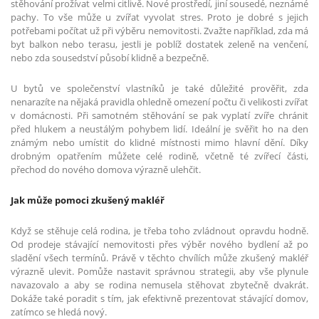
stěhování prožívat velmi citlivě. Nové prostředí, jiní sousedé, neznámé
pachy. To vše může u zvířat vyvolat stres. Proto je dobré s jejich
potřebami počítat už při výběru nemovitosti. Zvažte například, zda má
byt balkon nebo terasu, jestli je poblíž dostatek zeleně na venčení,
nebo zda sousedství působí klidně a bezpečně.
U bytů ve společenství vlastníků je také důležité prověřit, zda
nenarazíte na nějaká pravidla ohledně omezení počtu či velikosti zvířat
v domácnosti. Při samotném stěhování se pak vyplatí zvíře chránit
před hlukem a neustálým pohybem lidí. Ideální je svěřit ho na den
známým nebo umístit do klidné místnosti mimo hlavní dění. Díky
drobným opatřením můžete celé rodině, včetně té zvířecí části,
přechod do nového domova výrazně ulehčit.
Jak může pomoci zkušený makléř
Když se stěhuje celá rodina, je třeba toho zvládnout opravdu hodně.
Od prodeje stávající nemovitosti přes výběr nového bydlení až po
sladění všech termínů. Právě v těchto chvílích může zkušený makléř
výrazně ulevit. Pomůže nastavit správnou strategii, aby vše plynule
navazovalo a aby se rodina nemusela stěhovat zbytečně dvakrát.
Dokáže také poradit s tím, jak efektivně prezentovat stávající domov,
zatímco se hledá nový.