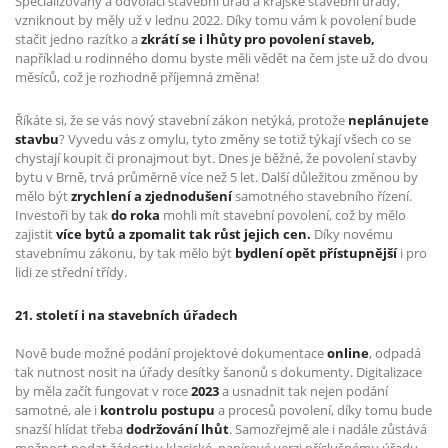
Specializovaný a odvolací stavební úřad a krajské stavební úřady,
vzniknout by měly už v lednu 2022. Díky tomu vám k povolení bude
stačit jedno razítko a
zkrátí se i lhůty pro povolení staveb,
například u rodinného domu byste měli vědět na čem jste už do dvou
měsíců, což je rozhodně příjemná změna!
Říkáte si, že se vás nový stavební zákon netýká, protože
neplánujete
stavbu
? Vyvedu vás z omylu, tyto změny se totiž týkají všech co se
chystají koupit či pronajmout byt. Dnes je běžné, že povolení stavby
bytu v Brně, trvá průměrně více než 5 let. Další důležitou změnou by
mělo být
zrychlení a zjednodušení
samotného stavebního řízení.
Investoři by tak
do roka
mohli mít stavební povolení, což by mělo
zajistit
více bytů a zpomalit tak růst jejich cen.
Díky novému
stavebnímu zákonu, by tak mělo být
bydlení opět přístupnější
i pro
lidi ze střední třídy.
21. století i na stavebních úřadech
Nově bude možné podání projektové dokumentace
online
, odpadá
tak nutnost nosit na úřady desítky šanonů s dokumenty. Digitalizace
by měla začít fungovat v roce
2023
a usnadnit tak nejen podání
samotné, ale i
kontrolu postupu
a procesů povolení, díky tomu bude
snazší hlídat třeba
dodržování lhůt
. Samozřejmě ale i nadále zůstává
možnost podat žádosti v klasické, papírové verzi příslušnému úřadu.