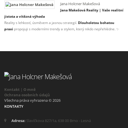
Jana Holcner Makešová
Jana Makešová Reality | Vaše realitní
jistota a vítězná výhoda
Reality s lehkostí, úsměvem a jasnou strategií.
Dlouholetou bohatou
praxi
propojuji s moderními trendy a stylem, který nikdo nepřehlédne. ✨
Kontakt
|
O mně
Ochrana osobních údajů
Všechna práva vyhrazena © 2026
KONTAKTY
Adresa:
Slavíčkova 827/1a, 638 00 Brno - Lesná