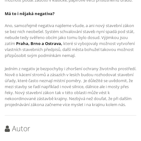
Má to i nějaká negativa?
Ano, samozřejmě negativa najdeme všude, a ani nový stavební zákon
se bez nich neobešel. Systém schvalování staveb nyní spadá pod stát,
nebude tedy svěřeno obcím jako tomu bylo dosud. Výjimkou jsou
zatím
Praha, Brno a Ostrava,
které si vybojovaly možnost vytvoření
vlastních stavebních předpisů, další města bohužel takovou možnost
přizpůsobit svým podmínkám nemají.
Jedním z negativ je bezpochyby i zhoršení ochrany životního prostředí.
Nově o kácení stromů a zásazích v lesích budou rozhodovat stavební
úřady, které často neznají místní poměry.
Je důležité se uvědomit, že
mezi stavby se řadí například i nové silnice, dálnice ale i mosty přes
řeky. Nový stavební zákon tak v této oblasti může vést k
nekoordinované zástavbě krajiny. Nezbývá než doufat, že při dalším
projednávání zákona začneme více myslet i na krajinu kolem nás.
Autor