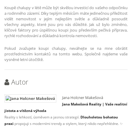
Koupě chalupy v létě může být skvělou investicí do vašeho odpočinku
a rodinného zázemí. Díky teplým měsícům máte jedinečnou příležitost
vidět nemovitost v jejím nejlepším světle a důkladně posoudit
všechny aspekty, které jsou pro vás důležité. Jak už bylo zmíněno,
klíčové faktory pro úspěšnou koupi jsou především pečlivá příprava,
rychlé rozhodování a důkladná kontrola nemovitosti.
Pokud zvažujete koupi chalupy, neváhejte se na mne obrátit
prostřednictvím kontaktů na tomto webu. Společně najdeme vaše
vysněné letní útočiště.
Autor
Jana Holcner Makešová
Jana Makešová Reality | Vaše realitní
jistota a vítězná výhoda
Reality s lehkostí, úsměvem a jasnou strategií.
Dlouholetou bohatou
praxi
propojuji s moderními trendy a stylem, který nikdo nepřehlédne. ✨