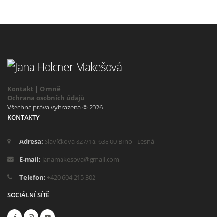
Kontakt
|
O mně
Ochrana osobních údajů
Všechna práva vyhrazena © 2026
KONTAKTY
Adresa:
Slavíčkova 827/1a, 638 00 Brno - Lesná
E-mail:
janamakesova@gmail.com
Telefon:
+420 604 215 302
SOCIÁLNÍ SÍTĚ