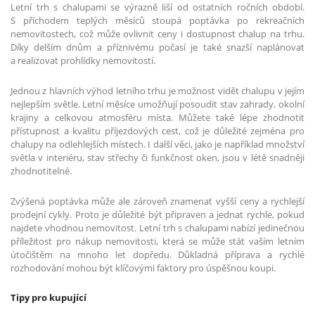
Letní trh s chalupami se výrazně liší od ostatních ročních období.
S příchodem teplých měsíců stoupá poptávka po rekreačních
nemovitostech, což může ovlivnit ceny i dostupnost chalup na trhu.
Díky delším dnům a příznivému počasí je také snazší naplánovat
a realizovat prohlídky nemovitostí.
Jednou z hlavních výhod letního trhu je možnost vidět chalupu v jejím
nejlepším světle. Letní měsíce umožňují posoudit stav zahrady, okolní
krajiny a celkovou atmosféru místa. Můžete také lépe zhodnotit
přístupnost a kvalitu příjezdových cest, což je důležité zejména pro
chalupy na odlehlejších místech. I další věci, jako je například množství
světla v interiéru, stav střechy či funkčnost oken, jsou v létě snadněji
zhodnotitelné.
Zvýšená poptávka může ale zároveň znamenat vyšší ceny a rychlejší
prodejní cykly. Proto je důležité být připraven a jednat rychle, pokud
najdete vhodnou nemovitost. Letní trh s chalupami nabízí jedinečnou
příležitost pro nákup nemovitosti, která se může stát vaším letním
útočištěm na mnoho let dopředu. Důkladná příprava a rychlé
rozhodování mohou být klíčovými faktory pro úspěšnou koupi.
Tipy pro kupující