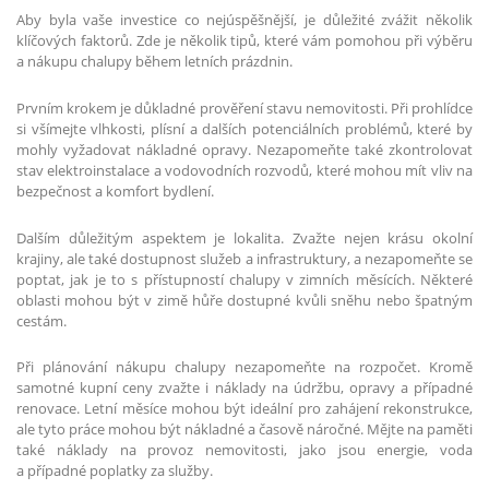
Aby byla vaše investice co nejúspěšnější, je důležité zvážit několik
klíčových faktorů. Zde je několik tipů, které vám pomohou při výběru
a nákupu chalupy během letních prázdnin.
Prvním krokem je důkladné prověření stavu nemovitosti. Při prohlídce
si všímejte vlhkosti, plísní a dalších potenciálních problémů, které by
mohly vyžadovat nákladné opravy. Nezapomeňte také zkontrolovat
stav elektroinstalace a vodovodních rozvodů, které mohou mít vliv na
bezpečnost a komfort bydlení.
Dalším důležitým aspektem je lokalita. Zvažte nejen krásu okolní
krajiny, ale také dostupnost služeb a infrastruktury, a nezapomeňte se
poptat, jak je to s přístupností chalupy v zimních měsících. Některé
oblasti mohou být v zimě hůře dostupné kvůli sněhu nebo špatným
cestám.
Při plánování nákupu chalupy nezapomeňte na rozpočet. Kromě
samotné kupní ceny zvažte i náklady na údržbu, opravy a případné
renovace. Letní měsíce mohou být ideální pro zahájení rekonstrukce,
ale tyto práce mohou být nákladné a časově náročné. Mějte na paměti
také náklady na provoz nemovitosti, jako jsou energie, voda
a případné poplatky za služby.