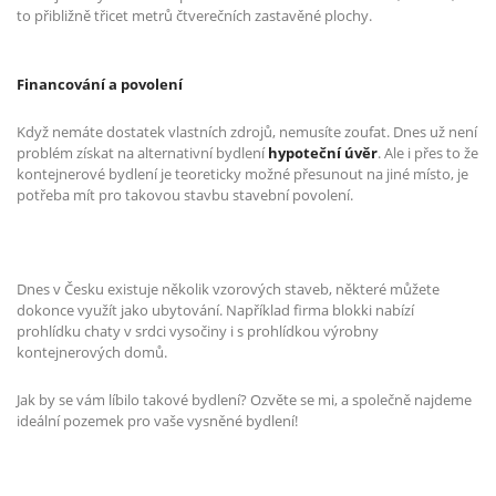
to přibližně třicet metrů čtverečních zastavěn
é
plochy.
Financování a povolení
Když nemáte dostatek vlastních zdrojů, nemusíte zoufat. Dnes už není
problém získat na alternativní bydlení
hypoteční úvěr
. Ale i přes to že
kontejnerové bydlení je teoreticky možné přesunout na jiné místo, je
potřeba mít pro takovou stavbu stavební povolení.
Dnes v Česku existuje několik vzorových staveb, některé můžete
dokonce využít jako ubytování. Například firma blokki nabízí
prohlídku chaty v srdci vysočiny i s prohlídkou výrobny
kontejnerových domů.
Jak by se vám líbilo takové bydlení? Ozvěte se mi, a společně najdeme
ideální pozemek pro vaše vysněné bydlení!