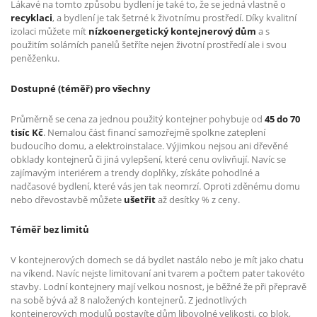
Lákavé na tomto způsobu bydlení je také to, že se jedná vlastně o
recyklaci
, a bydlení je tak šetrné k životnímu prostředí. Díky kvalitní
izolaci můžete mít
nízkoenergetický kontejnerový dům
a s
použitím solárních panelů šetříte nejen životní prostředí ale i svou
peněženku.
Dostupné (téměř) pro všechny
Průměrně se cena za jednou použitý kontejner pohybuje od
45 do 70
tisíc Kč
. Nemalou část financí samozřejmě spolkne zateplení
budoucího domu, a elektroinstalace. Výjimkou nejsou ani dřevěné
obklady kontejnerů či jiná vylepšení, které cenu ovlivňují. Navíc se
zajímavým interi
é
rem a trendy doplňky, získáte pohodlné
a
nadčasov
é
bydlení, které
vás jen tak neomrzí. Oproti zděn
é
mu domu
nebo dřevostavbě můžete
ušetřit
až desítky % z ceny.
Téměř bez limitů
V kontejnerových domech se dá bydlet nastálo nebo je mít jako chatu
na víkend. Navíc nejste limitovaní ani tvarem a počtem pater takovéto
stavby. Lodní kontejnery mají velkou nosnost, je běžné že při přepravě
na sobě bývá až 8 naložených kontejnerů. Z jednotlivých
kontejnerových modulů postavíte dům libovolné velikosti, co blok,