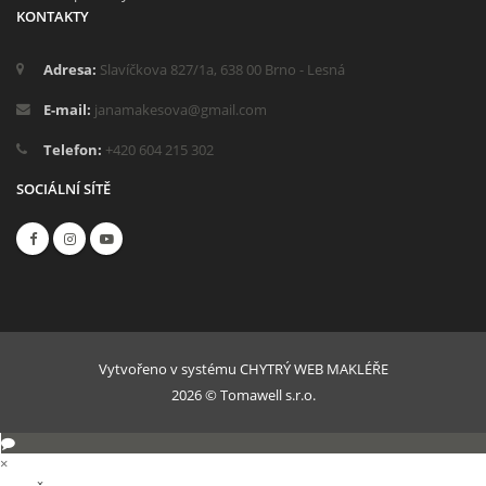
KONTAKTY
Adresa:
Slavíčkova 827/1a, 638 00 Brno - Lesná
E-mail:
janamakesova@gmail.com
Telefon:
+420 604 215 302
SOCIÁLNÍ SÍTĚ
Vytvořeno v systému
CHYTRÝ WEB MAKLÉŘE
2026 © Tomawell s.r.o.
×