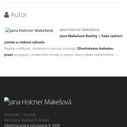
Autor
Jana Holcner Makešová
Jana Makešová Reality | Vaše realitní
jistota a vítězná výhoda
Reality s lehkostí, úsměvem a jasnou strategií.
Dlouholetou bohatou
praxi
propojuji s moderními trendy a stylem, který nikdo nepřehlédne. ✨
Kontakt
|
O mně
Ochrana osobních údajů
Všechna práva vyhrazena © 2026