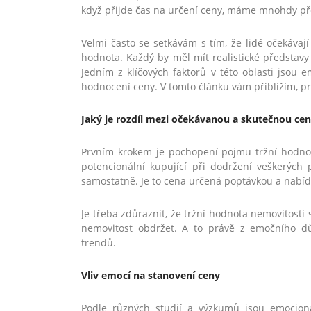
když přijde čas na určení ceny, máme mnohdy p
Velmi často se setkávám s tím, že lidé očekávají
hodnota. Každý by měl mít realistické představy
Jedním z klíčových faktorů v této oblasti jsou 
hodnocení ceny. V tomto článku vám přiblížím, pro
Jaký je rozdíl mezi očekávanou a skutečnou ce
Prvním krokem je pochopení pojmu tržní hodnoty
potencionální kupující při dodržení veškerých 
samostatně. Je to cena určená poptávkou a nabíd
Je třeba zdůraznit, že tržní hodnota nemovitosti 
nemovitost obdržet. A to právě z emočního dů
trendů.
Vliv emocí na stanovení ceny
Podle různých studií a výzkumů jsou emocionál