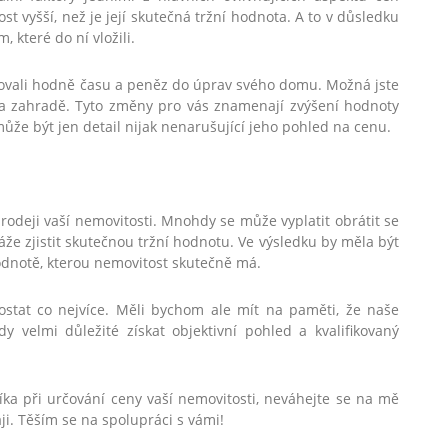
st vyšší, než je její skutečná tržní hodnota. A to v důsledku
 které do ní vložili.
stovali hodně času a peněz do úprav svého domu. Možná jste
na zahradě. Tyto změny pro vás znamenají zvýšení hodnoty
může být jen detail nijak nenarušující jeho pohled na cenu.
odeji vaší nemovitosti. Mnohdy se může vyplatit obrátit se
e zjistit skutečnou tržní hodnotu. Ve výsledku by měla být
odnotě, kterou nemovitost skutečně má.
ostat co nejvíce. Měli bychom ale mít na paměti, že naše
y velmi důležité získat objektivní pohled a kvalifikovaný
íka při určování ceny vaší nemovitosti, neváhejte se na mě
ji. Těším se na spolupráci s vámi!