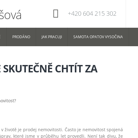
+420 604 215 302
Ě
PRODÁNO
JAK PRACUJI
SAMOTA OPATOV VYSOČINA
 SKUTEČNĚ CHTÍT ZA
 životě je prodej nemovitosti. Často je nemovitost spojená
rav, které jsme v průběhu let provedli. Není tak divu, že