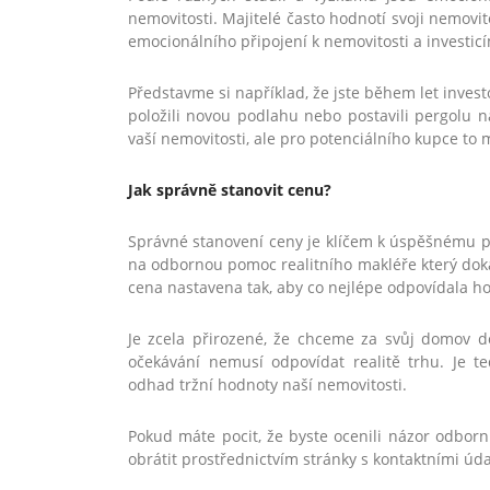
nemovitosti. Majitelé často hodnotí svoji nemovito
emocionálního připojení k nemovitosti a investicím,
Představme si například, že jste během let inve
položili novou podlahu nebo postavili pergolu 
vaší nemovitosti, ale pro potenciálního kupce to 
Jak správně stanovit cenu?
Správné stanovení ceny je klíčem k úspěšnému pr
na odbornou pomoc realitního makléře který dokáž
cena nastavena tak, aby co nejlépe odpovídala h
Je zcela přirozené, že chceme za svůj domov d
očekávání nemusí odpovídat realitě trhu. Je ted
odhad tržní hodnoty naší nemovitosti.
Pokud máte pocit, že byste ocenili názor odborn
obrátit prostřednictvím stránky s kontaktními úda