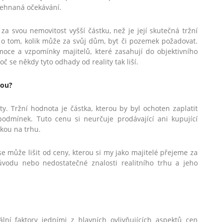
řehnaná očekávání.
 za svou nemovitost vyšší částku, než je její skutečná tržní
 o tom, kolik může za svůj dům, byt či pozemek požadovat.
emoce a vzpomínky majitelů, které zasahují do objektivního
č se někdy tyto odhady od reality tak liší.
nou?
. Tržní hodnota je částka, kterou by byl ochoten zaplatit
podmínek. Tuto cenu si neurčuje prodávající ani kupující
kou na trhu.
se může lišit od ceny, kterou si my jako majitelé přejeme za
vodu nebo nedostatečné znalosti realitního trhu a jeho
ní faktory jedními z hlavních ovlivňujících aspektů cen