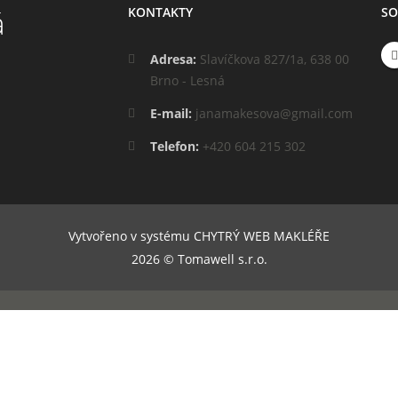
KONTAKTY
SO
Adresa:
Slavíčkova 827/1a, 638 00
Brno - Lesná
E-mail:
janamakesova@gmail.com
Telefon:
+420 604 215 302
Vytvořeno v systému
CHYTRÝ WEB MAKLÉŘE
2026 © Tomawell s.r.o.