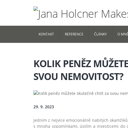
KONTAKT
REFERENCE
ČLÁNKY
O MN
KOLIK PENĚZ MŮŽETE
SVOU NEMOVITOST?
29. 9. 2023
Jedním z nejvíce emocionálně nabitých okamžiků v
s mnoha vzpomínkami, úsilím a investicemi do úp