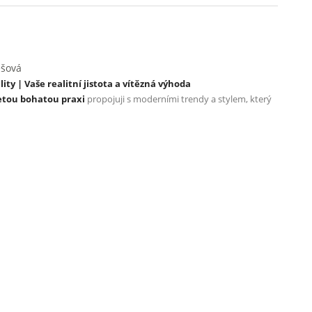
ešová
ty | Vaše realitní jistota a vítězná výhoda
etou bohatou praxi
propojuji s moderními trendy a stylem, který