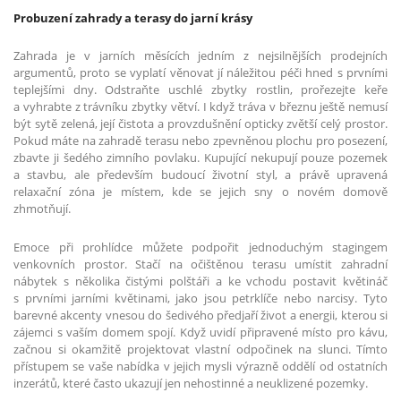
Probuzení zahrady a terasy do jarní krásy
Zahrada je v jarních měsících jedním z nejsilnějších prodejních
argumentů, proto se vyplatí věnovat jí náležitou péči hned s prvními
teplejšími dny. Odstraňte uschlé zbytky rostlin, prořezejte keře
a vyhrabte z trávníku zbytky větví. I když tráva v březnu ještě nemusí
být sytě zelená, její čistota a provzdušnění opticky zvětší celý prostor.
Pokud máte na zahradě terasu nebo zpevněnou plochu pro posezení,
zbavte ji šedého zimního povlaku. Kupující nekupují pouze pozemek
a stavbu, ale především budoucí životní styl, a právě upravená
relaxační zóna je místem, kde se jejich sny o novém domově
zhmotňují.
Emoce při prohlídce můžete podpořit jednoduchým stagingem
venkovních prostor. Stačí na očištěnou terasu umístit zahradní
nábytek s několika čistými polštáři a ke vchodu postavit květináč
s prvními jarními květinami, jako jsou petrklíče nebo narcisy. Tyto
barevné akcenty vnesou do šedivého předjaří život a energii, kterou si
zájemci s vaším domem spojí. Když uvidí připravené místo pro kávu,
začnou si okamžitě projektovat vlastní odpočinek na slunci. Tímto
přístupem se vaše nabídka v jejich mysli výrazně oddělí od ostatních
inzerátů, které často ukazují jen nehostinné a neuklizené pozemky.