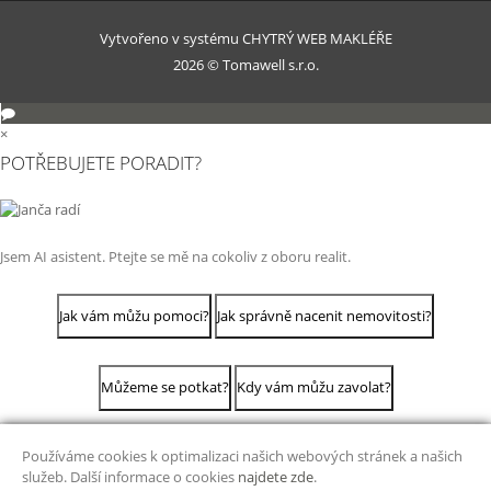
Vytvořeno v systému
CHYTRÝ WEB MAKLÉŘE
2026 © Tomawell s.r.o.
×
POTŘEBUJETE PORADIT?
Jsem AI asistent. Ptejte se mě na cokoliv z oboru realit.
Jak vám můžu pomoci?
Jak správně nacenit nemovitosti?
Můžeme se potkat?
Kdy vám můžu zavolat?
Používáme cookies k optimalizaci našich webových stránek a našich
služeb. Další informace o cookies
najdete zde
.