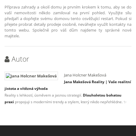
Příprava zahrady a okolí domu je prvním krokem k tomu, aby se do
vaší nemovitosti někdo zamiloval na první pohled. Využijte sílu
předjaří a dopřejte svému domovu tento osvěžující restart. Pokud si
přejete probrat detaily prodeje osobně, neváhejte využít kontakty na
tomto webu. Společně pro váš dům najdeme ty správné nové
majitele.
Autor
Jana Holcner Makešová
Jana Makešová Reality | Vaše realitní
jistota a vítězná výhoda
Reality s lehkostí, úsměvem a jasnou strategií.
Dlouholetou bohatou
praxi
propojuji s moderními trendy a stylem, který nikdo nepřehlédne. ✨