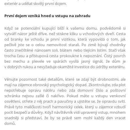
exteriér a udělat skvělý první dojem.
První dojem vzniká hned u vstupu na zahradu
Když se potenciální kupující blíží k vašemu domu, podvědomě si
vytváří názor ještě dříve, než stiskne kliku u vchodových dveří. Cesta
od branky ke vchodu je první vizitkou, která vypovídá o tom, jak
pečlivě jste se o celou nemovitost starali. Po zimě bývají chodníky
často znečištěné nánosem soli, blátem nebo tlejícím listím. Stačí však
trocha času a přístupová cesta prokoukne k nepoznání. Čistý povrch
bez mechu a plevele ve spárách vysílá jasný signál, že dům je
v dobrých rukou a nevyžaduje okamžité investice do údržby exteriéru.
Věnujte pozornost také detailům, které se zdají být drobnostmi, ale
mají na zájemce obrovský psychologický dopad. Zkontrolujte, zda plot
nepotřebuje opravu nátěru nebo zda domovní číslo a poštovní
schránka nejsou zašlé či nakřivo. Pokud máte u vstupu venkovní
osvětlení, otřete z něj prach a pavučiny a ujistěte se, že opravdu svítí.
Právě tyto maličkosti tvoří harmonický celek, který u zájemce vzbudí
pocit bezpečí a důvěry. Když návštěvník vidí upravený vstup, mnohem
snadněji si představí, že by se právě sem mohl každý den vracet
domů.