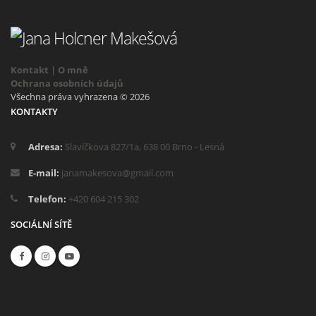
Kontakt
|
O mně
Ochrana osobních údajů
Všechna práva vyhrazena © 2026
KONTAKTY
Adresa:
Slavíčkova 827/1a, 638 00 Brno - Lesná
E-mail:
janamakesova@gmail.com
Telefon:
+420 604 215 302
SOCIÁLNÍ SÍTĚ