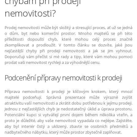
chybám při prodeji
nemovitosti?
Prodej nemovitosti může být složitý a stresující proces, ať už se jedná
o dům, byt nebo komerční prostor. Mnoho majitelů se při této
příležitosti dopouští chyb, které mohou celý proces značně
zkomplikovat a prodloužit. V tomto článku se dozvíte, jaké jsou
nejčastější chyby při prodeji nemovitosti a jak se jim vyhnout.
Doporučuji vám přečíst si mé rady a tipy, které vám mohou pomoci
prodat vaši nemovitost rychleji a za výhodnější cenu.
Podcenění přípravy nemovitosti k prodeji
Příprava nemovitosti k prodeji je klíčovým krokem, který mnozí
majitelé podceňují. Správná prezentace může výrazně zvýšit
atraktivitu vaší nemovitosti a zkrátit dobu potřebnou k jejímu prodeji.
Jednou z nejčastějších chyb je nedostatečný úklid a úprava prostoru.
Potenciální kupci si vytvářejí první dojem během několika vteřin, a
proto je důležité, aby vaše nemovitost vypadala co nejlépe. Zajistěte,
aby byl interiér čistý a uklizený, zbavte se osobních předmětů a
nadbytečného nábytku, který může prostor zbytečně zaplňovat.