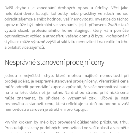
Další chybou je zanedbání drobných oprav a údržby. Věci jako
nefunkční dveře, kapající kohoutky nebo praskliny ve zdech mohou
odradit zájemce a snížit hodnotu vaší nemovitosti. Investice do těchto
oprav může být minimální ve srovnání s jejich přínosem. Zvažte také
využití služeb profesionálního home stagingu, který vám pomůže
optimalizovat vzhled a atmosféru vašeho domu či bytu. Profesionální
stylizace může výrazně zvýšit atraktivitu nemovitosti na realitním trhu
a přilákat více zájemců.
Nesprávné stanovení prodejní ceny
Jednou z největších chyb, které mohou majitelé nemovitostí při
prodeji udělat, je nesprávné stanovení prodejní ceny. Přemrštěná cena
může odradit potenciální kupce a způsobit, že vaše nemovitost bude
na trhu ležet déle, než je nutné. Na druhou stranu, příliš nízká cena
může znamenat, že přijdete o významný zisk. Klíčové je najít
rovnováhu a stanovit cenu, která reflektuje skutečnou hodnotu vaší
nemovitosti a zároveň je atraktivní pro kupující.
Prvním krokem by mělo být provedení důkladného průzkumu trhu.
Prostudujte si ceny podobných nemovitostí ve vaší oblasti a vezměte