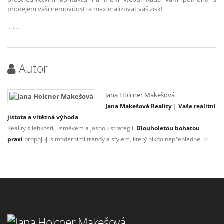
prodejem vaší nemovitosti a maximalizovat váš zisk!
```
Autor
Jana Holcner Makešová
Jana Makešová Reality | Vaše realitní
jistota a vítězná výhoda
Reality s lehkostí, úsměvem a jasnou strategií.
Dlouholetou bohatou
praxi
propojuji s moderními trendy a stylem, který nikdo nepřehlédne. ✨