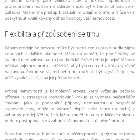
v úvahu faktory jako velikost, stav a lokalita. Spolupráce s
profesionálním realitním makléřem může být v tomto ohledu velmi
užitečná. Makléř má přístup k aktuálním údajům o trhu a může vám
poskytnout kvalifikovaný odhad hodnoty vaší nemovitosti.
Flexibilita a přizpůsobení se trhu
Během prodejního procesu může být nutné cenu upravit podle zájmu
kupujících a dalších okolností. Mějte na paměti, že první týdny po
uvedení nemovitosti na trh jsou kritické. Právě tehdy je největší šance
přilákat zájemce, proto je důležité, aby byla cena od začátku správně
nastavena. Pokud se zájemci nehrnou, může to být signál, že je cena
příliš vysoká, a je čas na její přehodnocení.
Prodej nemovitosti je komplexní proces, který vyžaduje pečlivou
přípravu a strategické rozhodování. Pokud se vyhnete nejčastějším
chybám, jako je podcenění přípravy nemovitosti a nesprávné
stanovení ceny, může to výrazně zlepšit vaše šance na rychlý a
výhodný prodej. Věřím, že když se zaměříte na tyto klíčové oblasti a
budete postupovat s rozvahou, vaši nemovitost úspěšně prodáte.
Pokud se se mnou budete chtít o něčem poradit, spojte se se mnou
prostřednictvím kontaktů na mém webu. Ráda vám pomohu s