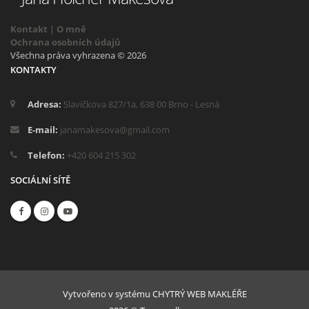
Kontakt
|
O mně
Ochrana osobních údajů
Všechna práva vyhrazena © 2026
KONTAKTY
Adresa:
Slavíčkova 827/1a, 638 00 Brno - Lesná
E-mail:
janamakesova@gmail.com
Telefon:
+420 604 215 302
SOCIÁLNÍ SÍTĚ
Vytvořeno v systému
CHYTRÝ WEB MAKLÉŘE