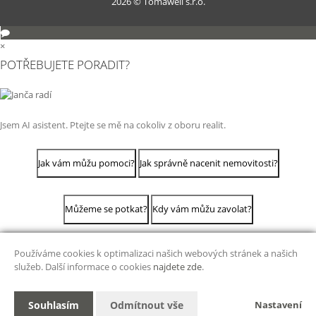
2026 © Tomawell s.r.o.
×
POTŘEBUJETE PORADIT?
Jsem AI asistent. Ptejte se mě na cokoliv z oboru realit.
Jak vám můžu pomoci?
Jak správně nacenit nemovitosti?
Můžeme se potkat?
Kdy vám můžu zavolat?
Používáme cookies k optimalizaci našich webových stránek a našich
služeb. Další informace o cookies
najdete zde
.
Souhlasím
Odmítnout vše
Nastavení