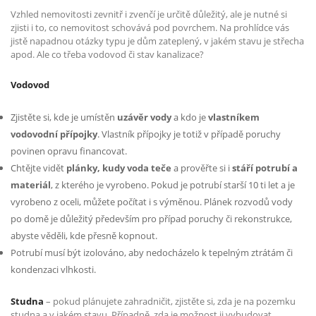
Vzhled nemovitosti zevnitř i zvenčí je určitě důležitý, ale je nutné si
zjisti i to, co nemovitost schovává pod povrchem. Na prohlídce vás
jistě napadnou otázky typu je dům zateplený, v jakém stavu je střecha
apod. Ale co třeba vodovod či stav kanalizace?
Vodovod
Zjistěte si, kde je umístěn
uzávěr vody
a kdo je
vlastníkem
vodovodní přípojky
. Vlastník přípojky je totiž v případě poruchy
povinen opravu financovat.
Chtějte vidět
plánky, kudy voda teče
a prověřte si i
stáří potrubí a
materiál
, z kterého je vyrobeno. Pokud je potrubí starší 10 ti let a je
vyrobeno z oceli, můžete počítat i s výměnou. Plánek rozvodů vody
po domě je důležitý především pro případ poruchy či rekonstrukce,
abyste věděli, kde přesně kopnout.
Potrubí musí být izolováno, aby nedocházelo k tepelným ztrátám či
kondenzaci vlhkosti.
Studna
– pokud plánujete zahradničit, zjistěte si, zda je na pozemku
studna a v jakém stavu. Případně, zda je možnost ji vybudovat.