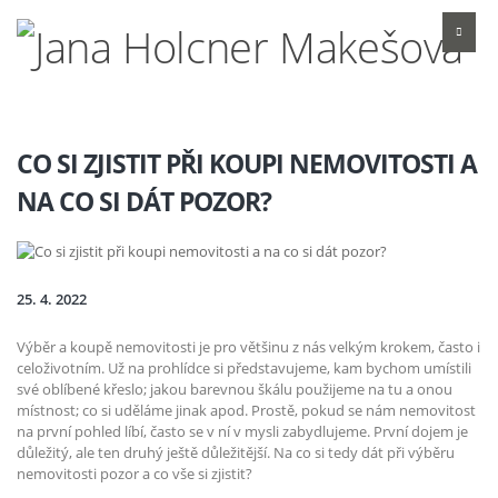
CO SI ZJISTIT PŘI KOUPI NEMOVITOSTI A
NA CO SI DÁT POZOR?
25. 4. 2022
Výběr a koupě nemovitosti je pro většinu z nás velkým krokem, často i
celoživotním. Už na prohlídce si představujeme, kam bychom umístili
své oblíbené křeslo; jakou barevnou škálu použijeme na tu a onou
místnost; co si uděláme jinak apod. Prostě, pokud se nám nemovitost
na první pohled líbí, často se v ní v mysli zabydlujeme. První dojem je
důležitý, ale ten druhý ještě důležitější. Na co si tedy dát při výběru
nemovitosti pozor a co vše si zjistit?