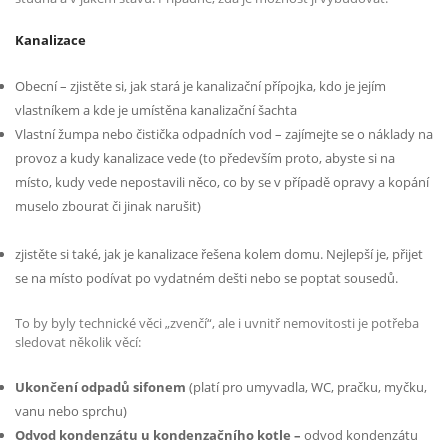
Kanalizace
Obecní – zjistěte si, jak stará je kanalizační přípojka, kdo je jejím
vlastníkem a kde je umístěna kanalizační šachta
Vlastní žumpa nebo čistička odpadních vod – zajímejte se o náklady na
provoz a kudy kanalizace vede (to především proto, abyste si na
místo, kudy vede nepostavili něco, co by se v případě opravy a kopání
muselo zbourat či jinak narušit)
zjistěte si také, jak je kanalizace řešena kolem domu. Nejlepší je, přijet
se na místo podívat po vydatném dešti nebo se poptat sousedů.
To by byly technické věci „zvenčí“, ale i uvnitř nemovitosti je potřeba
sledovat několik věcí:
Ukončení odpadů sifonem
(platí pro umyvadla, WC, pračku, myčku,
vanu nebo sprchu)
Odvod kondenzátu u kondenzačního kotle –
odvod kondenzátu