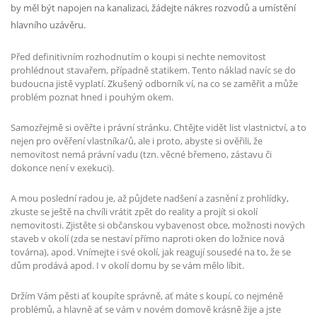
by měl být napojen na kanalizaci, žádejte nákres rozvodů a umístění
hlavního uzávěru.
Před definitivním rozhodnutím o koupi si nechte nemovitost
prohlédnout stavařem, případně statikem. Tento náklad navíc se do
budoucna jistě vyplatí. Zkušený odborník ví, na co se zaměřit a může
problém poznat hned i pouhým okem.
Samozřejmě si ověřte i právní stránku. Chtějte vidět list vlastnictví, a to
nejen pro ověření vlastníka/ů, ale i proto, abyste si ověřili, že
nemovitost nemá právní vadu (tzn. věcné břemeno, zástavu či
dokonce není v exekuci).
A mou poslední radou je, až půjdete nadšení a zasnění z prohlídky,
zkuste se ještě na chvíli vrátit zpět do reality a projít si okolí
nemovitosti. Zjistěte si občanskou vybavenost obce, možnosti nových
staveb v okolí (zda se nestaví přímo naproti oken do ložnice nová
továrna), apod. Vnímejte i své okolí, jak reagují sousedé na to, že se
dům prodává apod. I v okolí domu by se vám mělo líbit.
Držím Vám pěsti ať koupíte správně, ať máte s koupí, co nejméně
problémů, a hlavně ať se vám v novém domově krásně žije a jste