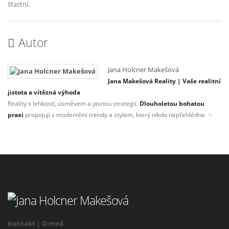
šťastní.
Autor
Jana Holcner Makešová
Jana Makešová Reality | Vaše realitní
jistota a vítězná výhoda
Reality s lehkostí, úsměvem a jasnou strategií.
Dlouholetou bohatou
praxi
propojuji s moderními trendy a stylem, který nikdo nepřehlédne. ✨
Kontakt
|
O mně