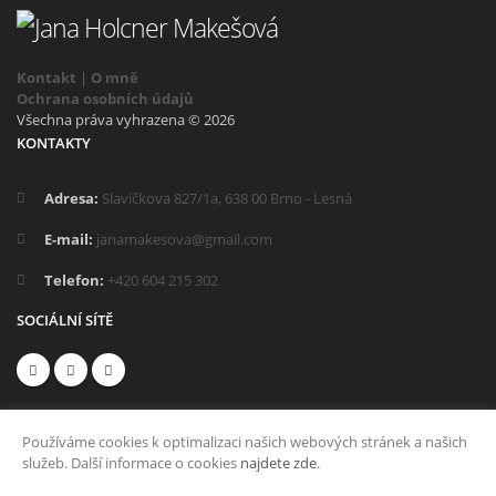
Kontakt
|
O mně
Ochrana osobních údajů
Všechna práva vyhrazena © 2026
KONTAKTY
Adresa:
Slavíčkova 827/1a, 638 00 Brno - Lesná
E-mail:
janamakesova@gmail.com
Telefon:
+420 604 215 302
SOCIÁLNÍ SÍTĚ
Používáme cookies k optimalizaci našich webových stránek a našich
služeb. Další informace o cookies
najdete zde
.