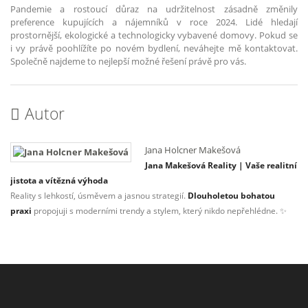
Pandemie a rostoucí důraz na udržitelnost zásadně změnily
preference kupujících a nájemníků v roce 2024. Lidé hledají
prostornější, ekologické a technologicky vybavené domovy. Pokud se
i vy právě poohlížíte po novém bydlení, neváhejte mě kontaktovat.
Společně najdeme to nejlepší možné řešení právě pro vás.
Autor
Jana Holcner Makešová
Jana Makešová Reality | Vaše realitní
jistota a vítězná výhoda
Reality s lehkostí, úsměvem a jasnou strategií.
Dlouholetou bohatou
praxi
propojuji s moderními trendy a stylem, který nikdo nepřehlédne. ✨