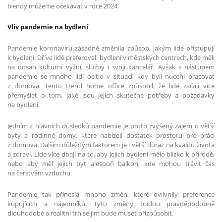
trendy můžeme očekávat v roce 2024.
Vliv pandemie na bydlení
Pandemie koronaviru zásadně změnila způsob, jakým lidé přistupují
k bydlení. Dříve lidé preferovali bydlení v městských centrech, kde měli
na dosah kulturní vyžití, služby i svoji kancelář. Avšak s nástupem
pandemie se mnoho lidí ocitlo v situaci, kdy byli nuceni pracovat
z domova. Tento trend home office způsobil, že lidé začali více
přemýšlet o tom, jaké jsou jejich skutečné potřeby a požadavky
na bydlení.
Jedním z hlavních důsledků pandemie je proto zvýšený zájem o větší
byty a rodinné domy, které nabízejí dostatek prostoru pro práci
z domova. Dalším důležitým faktorem je i větší důraz na kvalitu života
a zdraví. Lidé více dbají na to, aby jejich bydlení mělo blízko k přírodě,
nebo aby měl jejich byt alespoň balkon, kde mohou trávit čas
na čerstvém vzduchu.
Pandemie tak přinesla mnoho změn, které ovlivnily preference
kupujících a nájemníků. Tyto změny budou pravděpodobně
dlouhodobé a realitní trh se jim bude muset přizpůsobit.