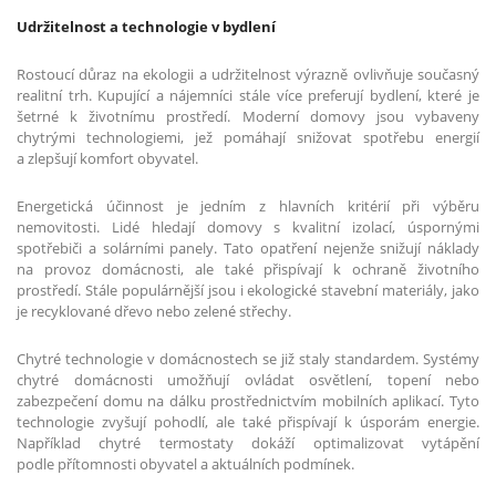
Udržitelnost a technologie v bydlení
Rostoucí důraz na ekologii a udržitelnost výrazně ovlivňuje současný
realitní trh. Kupující a nájemníci stále více preferují bydlení, které je
šetrné k životnímu prostředí. Moderní domovy jsou vybaveny
chytrými technologiemi, jež pomáhají snižovat spotřebu energií
a zlepšují komfort obyvatel.
Energetická účinnost je jedním z hlavních kritérií při výběru
nemovitosti. Lidé hledají domovy s kvalitní izolací, úspornými
spotřebiči a solárními panely. Tato opatření nejenže snižují náklady
na provoz domácnosti, ale také přispívají k ochraně životního
prostředí. Stále populárnější jsou i ekologické stavební materiály, jako
je recyklované dřevo nebo zelené střechy.
Chytré technologie v domácnostech se již staly standardem. Systémy
chytré domácnosti umožňují ovládat osvětlení, topení nebo
zabezpečení domu na dálku prostřednictvím mobilních aplikací. Tyto
technologie zvyšují pohodlí, ale také přispívají k úsporám energie.
Například chytré termostaty dokáží optimalizovat vytápění
podle přítomnosti obyvatel a aktuálních podmínek.