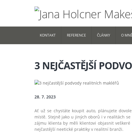
KONTAKT
REFERENCE
ČLÁNKY
O MN
3 NEJČASTĚJŠÍ PODV
28. 7. 2023
Ať už se chystáte koupit auto, plánujete dovol
místě. Stejně jako u jiných oborů i v realitách s
zájmu klienta by měli klientovi objasnit veškeré
nejčastější neetické praktiky v realitní branži.