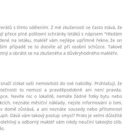
zerátů s tímto sdělením. Z mé zkušenosti se často stává, že
ají přece plné poštovní schránky letáků s nápisem "Hledám
uvedené na letáku, makléř vám nejlépe upřímně řekne, že on
rším případě se to dozvíte až při osobní schůzce. Takové
zřetný a obrátit se na zkušeného a důvěryhodného makléře.
 snaží získat vaši nemovitost do své nabídky. Prohlašují, že
utečnosti to nemusí a pravděpodobně ani není pravda.
upce. Nevíte nic o lokalitě, nemáte žádné fotky bytu nebo
cích, neznáte měsíční náklady, nejste informováni o tom,
ní v domě zůstává, a ani neznáte sousedy nebo přítomnost
upit. Dává vám takový postup smysl? Proto je velmi důležité
polehlivý a odborný makléř vám nikdy neučiní takovýto slib,
ás.