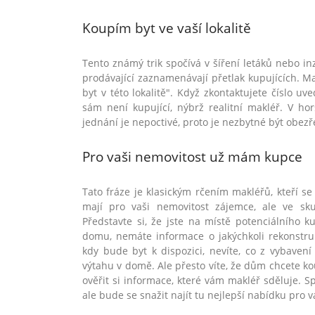
Koupím byt ve vaší lokalitě
Tento známý trik spočívá v šíření letáků nebo in
prodávající zaznamenávají přetlak kupujících. M
byt v této lokalitě". Když zkontaktujete číslo 
sám není kupující, nýbrž realitní makléř. V ho
jednání je nepoctivé, proto je nezbytné být obe
Pro vaši nemovitost už mám kupce
Tato fráze je klasickým rčením makléřů, kteří se
mají pro vaši nemovitost zájemce, ale ve sk
Představte si, že jste na místě potenciálního k
domu, nemáte informace o jakýchkoli rekonstruk
kdy bude byt k dispozici, nevíte, co z vybave
výtahu v domě. Ale přesto víte, že dům chcete ko
ověřit si informace, které vám makléř sděluje. S
ale bude se snažit najít tu nejlepší nabídku pro v