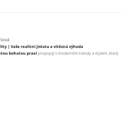
ešová
ty | Vaše realitní jistota a vítězná výhoda
etou bohatou praxi
propojuji s moderními trendy a stylem, který