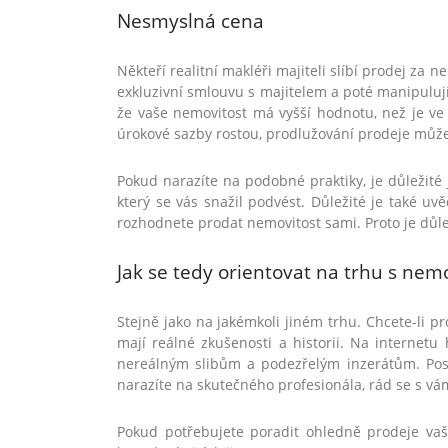
Nesmyslná cena
Někteří realitní makléři majiteli slíbí prodej za
exkluzivní smlouvu s majitelem a poté manipulují
že vaše nemovitost má vyšší hodnotu, než je ve 
úrokové sazby rostou, prodlužování prodeje může
Pokud narazíte na podobné praktiky, je důležité j
který se vás snažil podvést. Důležité je také uv
rozhodnete prodat nemovitost sami. Proto je dů
Jak se tedy orientovat na trhu s nem
Stejně jako na jakémkoli jiném trhu. Chcete-li prod
mají reálné zkušenosti a historii. Na internetu
nereálným slibům a podezřelým inzerátům. Post
narazíte na skutečného profesionála, rád se s vá
Pokud potřebujete poradit ohledně prodeje vaš