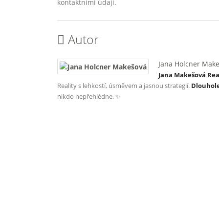
kontaktními údaji.
Autor
Jana Holcner Mak
Jana Makešová Reali
Reality s lehkostí, úsměvem a jasnou strategií.
Dlouhol
nikdo nepřehlédne. ✨