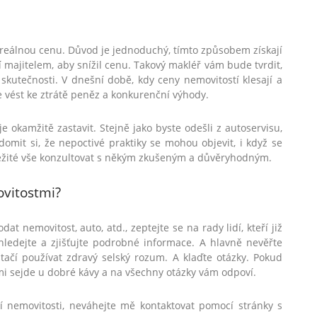
 nereálnou cenu. Důvod je jednoduchý, tímto způsobem získají
 majitelem, aby snížil cenu. Takový makléř vám bude tvrdit,
skutečnosti. V dnešní době, kdy ceny nemovitostí klesají a
 vést ke ztrátě peněz a konkurenční výhody.
e okamžitě zastavit. Stejně jako byste odešli z autoservisu,
ědomit si, že nepoctivé praktiky se mohou objevit, i když se
ležité vše konzultovat s někým zkušeným a důvěryhodným.
ovitostmi?
at nemovitost, auto, atd., zeptejte se na rady lidí, kteří již
 hledejte a zjišťujte podrobné informace. A hlavně nevěřte
ačí používat zdravý selský rozum. A klaďte otázky. Pokud
mi sejde u dobré kávy a na všechny otázky vám odpoví.
í nemovitosti, neváhejte mě kontaktovat pomocí stránky s