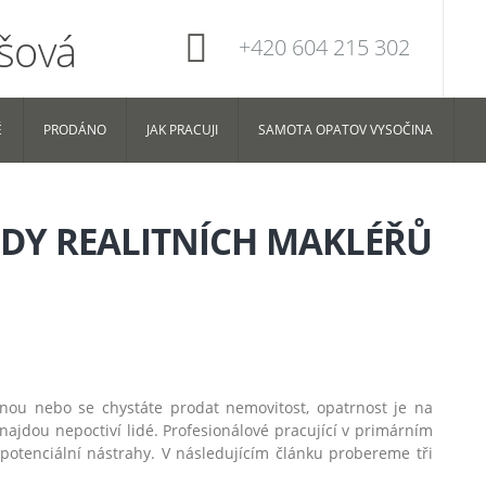
+420 604 215 302
Ě
PRODÁNO
JAK PRACUJI
SAMOTA OPATOV VYSOČINA
ODY REALITNÍCH MAKLÉŘŮ
enou nebo se chystáte prodat nemovitost, opatrnost je na
e najdou nepoctiví lidé. Profesionálové pracující v primárním
 potenciální nástrahy. V následujícím článku probereme tři